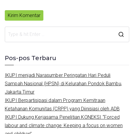
S
e
a
Pos-pos Terbaru
r
c
IKUPI menjadi Narasumber Peringatan Hari Peduli
h
Sampah Nasional (HPSN) di Kelurahan Pondok Bambu,
f
Jakarta Timur
o
IKUPI Berpartisipasi dalam Program Kemitraan
r
Ketahanan Komunitas (CRPP) yang Diinisiasi oleh ADB
:
IKUPI Dukung Kerjasama Penelitian KONEKSI “Forced
labour and climate change: Keeping a focus on women
and children”