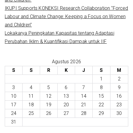
IKUPI Supports KONEKSI Research Collaboration ‘’Forced
Labour and Climate Change: Keeping a Focus on Women
and Children’’
Lokakarya Peningkatan Kapasitas tentang Adaptasi
Perubahan Iklim & Kuantifikasi Dampak untuk IIF
Agustus 2026
S
S
R
K
J
S
M
1
2
3
4
5
6
7
8
9
10
11
12
13
14
15
16
17
18
19
20
21
22
23
24
25
26
27
28
29
30
31