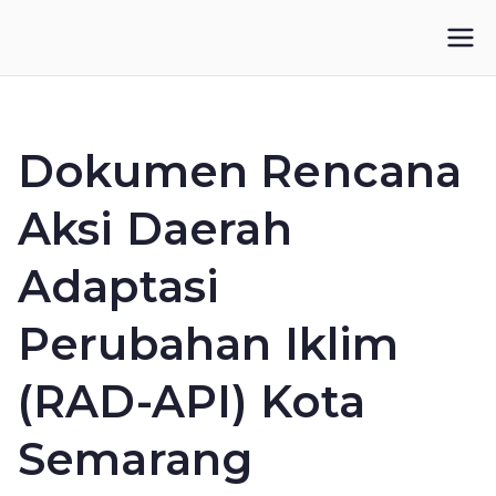
Loncat
ke
IKUPI
Inisiatif Kota untuk Perubahan Iklim
konten
Dokumen Rencana
Aksi Daerah
Adaptasi
Perubahan Iklim
(RAD-API) Kota
Semarang