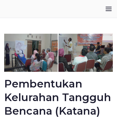
Loncat
ke
IKUPI
Inisiatif Kota untuk Perubahan Iklim
konten
Pembentukan
Kelurahan Tangguh
Bencana (Katana)