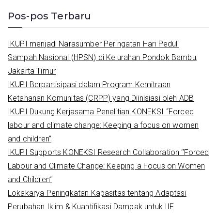
a
Pos-pos Terbaru
r
c
IKUPI menjadi Narasumber Peringatan Hari Peduli
h
Sampah Nasional (HPSN) di Kelurahan Pondok Bambu,
f
Jakarta Timur
o
IKUPI Berpartisipasi dalam Program Kemitraan
r
Ketahanan Komunitas (CRPP) yang Diinisiasi oleh ADB
:
IKUPI Dukung Kerjasama Penelitian KONEKSI “Forced
labour and climate change: Keeping a focus on women
and children”
IKUPI Supports KONEKSI Research Collaboration ‘’Forced
Labour and Climate Change: Keeping a Focus on Women
and Children’’
Lokakarya Peningkatan Kapasitas tentang Adaptasi
Perubahan Iklim & Kuantifikasi Dampak untuk IIF