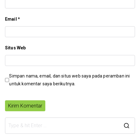
Email
*
Situs Web
Simpan nama, email, dan situs web saya pada peramban ini
untuk komentar saya berikutnya.
S
e