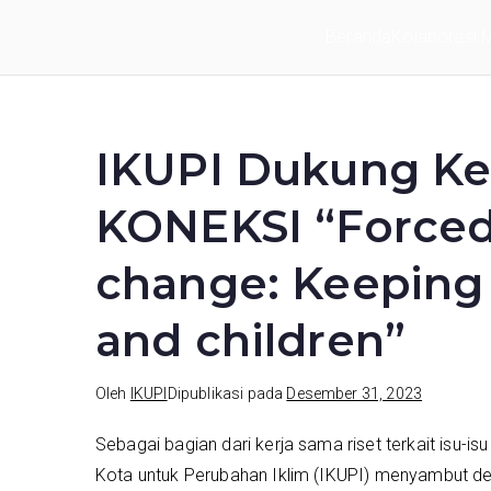
Loncat
Beranda
Kolaborasi Mu
ke
IKUPI
Inisiatif Kota untuk Perubahan Iklim
konten
IKUPI Dukung Ke
KONEKSI “Forced
change: Keeping
and children”
Oleh
IKUPI
Dipublikasi pada
Desember 31, 2023
Sebagai bagian dari kerja sama riset terkait isu-is
Kota untuk Perubahan Iklim (IKUPI) menyambut deng