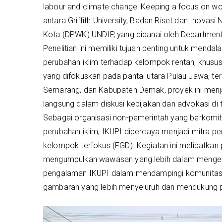
labour and climate change: Keeping a focus on wo
antara Griffith University, Badan Riset dan Inova
Kota (DPWK) UNDIP, yang didanai oleh Department o
Penelitian ini memiliki tujuan penting untuk menda
perubahan iklim terhadap kelompok rentan, khusu
yang difokuskan pada pantai utara Pulau Jawa, t
Semarang, dan Kabupaten Demak, proyek ini menja
langsung dalam diskusi kebijakan dan advokasi di t
Sebagai organisasi non-pemerintah yang berkomi
perubahan iklim, IKUPI dipercaya menjadi mitra p
kelompok terfokus (FGD). Kegiatan ini melibatka
mengumpulkan wawasan yang lebih dalam mengenai
pengalaman IKUPI dalam mendampingi komunitas, d
gambaran yang lebih menyeluruh dan mendukung p