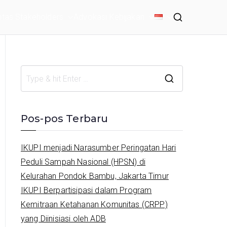
tas Stakeholders
Advokasi Kebijakan
S
e
a
Pos-pos Terbaru
r
c
IKUPI menjadi Narasumber Peringatan Hari
h
Peduli Sampah Nasional (HPSN) di
f
Kelurahan Pondok Bambu, Jakarta Timur
o
IKUPI Berpartisipasi dalam Program
r
Kemitraan Ketahanan Komunitas (CRPP)
:
yang Diinisiasi oleh ADB