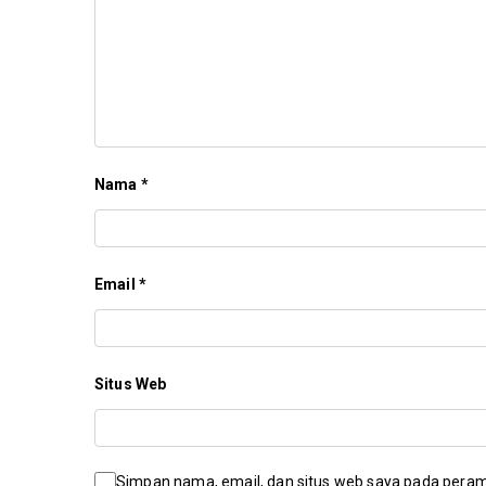
Nama
*
Email
*
Situs Web
Simpan nama, email, dan situs web saya pada peram