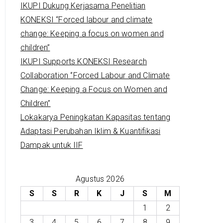
IKUPI Dukung Kerjasama Penelitian
KONEKSI “Forced labour and climate
change: Keeping a focus on women and
children”
IKUPI Supports KONEKSI Research
Collaboration ‘’Forced Labour and Climate
Change: Keeping a Focus on Women and
Children’’
Lokakarya Peningkatan Kapasitas tentang
Adaptasi Perubahan Iklim & Kuantifikasi
Dampak untuk IIF
Agustus 2026
S
S
R
K
J
S
M
1
2
3
4
5
6
7
8
9