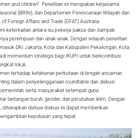
men and children”. Penelitian ini merupakan kerjasama
si Nasional (BRIN), dan Departemen Perencanaan Wilayah dan
f Foreign Affairs and Trade (DFAT) Australia.
lami keterkaitan antara isu pekerja paksa dan dampak
snya perempuan dan anak-anak. Dengan wilayah penelitian
ermasuk DKI Jakarta, Kota dan Kabupaten Pekalongan, Kota
di momentum strategis bagi IKUPI untuk berkontribusi
ingkat lokal.
tmen terhadap ketahanan perkotaan di tengah ancaman
enting dalam penyelenggaraan roundtable dan diskusi
n pemerintah serta masyarakat setempat guna
 tantangan buruh, gender, dan perubahan iklim. Dengan
iharapkan diskusi-diskusi ini dapat memberikan
engambilan keputusan yang tepat.