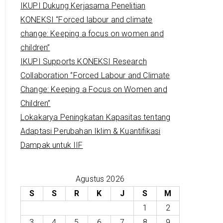
IKUPI Dukung Kerjasama Penelitian
KONEKSI “Forced labour and climate
change: Keeping a focus on women and
children”
IKUPI Supports KONEKSI Research
Collaboration ‘’Forced Labour and Climate
Change: Keeping a Focus on Women and
Children’’
Lokakarya Peningkatan Kapasitas tentang
Adaptasi Perubahan Iklim & Kuantifikasi
Dampak untuk IIF
Agustus 2026
S
S
R
K
J
S
M
1
2
3
4
5
6
7
8
9