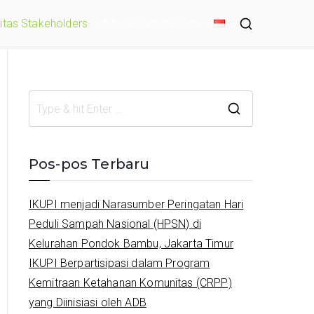
tas Stakeholders
Advokasi Kebijakan
S
e
a
Pos-pos Terbaru
r
c
IKUPI menjadi Narasumber Peringatan Hari
h
Peduli Sampah Nasional (HPSN) di
f
Kelurahan Pondok Bambu, Jakarta Timur
o
IKUPI Berpartisipasi dalam Program
r
Kemitraan Ketahanan Komunitas (CRPP)
:
yang Diinisiasi oleh ADB