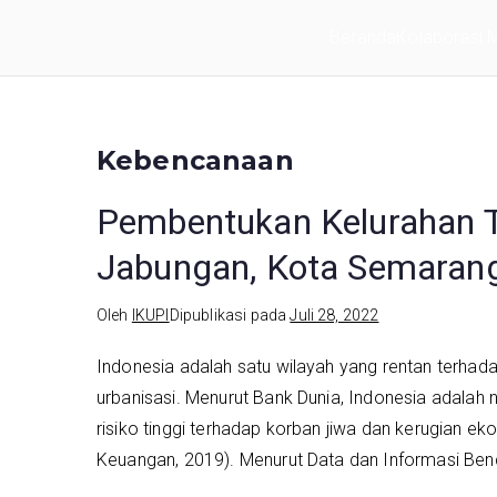
Loncat
Beranda
Kolaborasi Mu
ke
IKUPI
Inisiatif Kota untuk Perubahan Iklim
konten
Kebencanaan
Pembentukan Kelurahan 
Jabungan, Kota Semaran
Oleh
IKUPI
Dipublikasi pada
Juli 28, 2022
Indonesia adalah satu wilayah yang rentan terhada
urbanisasi. Menurut Bank Dunia, Indonesia adalah n
risiko tinggi terhadap korban jiwa dan kerugian 
Keuangan, 2019). Menurut Data dan Informasi Benc