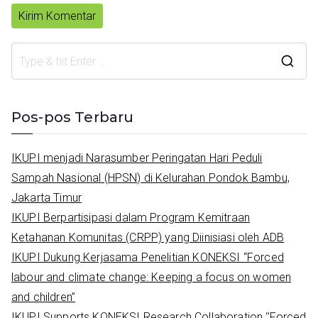
S
e
a
Pos-pos Terbaru
r
c
IKUPI menjadi Narasumber Peringatan Hari Peduli
h
Sampah Nasional (HPSN) di Kelurahan Pondok Bambu,
f
Jakarta Timur
o
IKUPI Berpartisipasi dalam Program Kemitraan
r
Ketahanan Komunitas (CRPP) yang Diinisiasi oleh ADB
:
IKUPI Dukung Kerjasama Penelitian KONEKSI “Forced
labour and climate change: Keeping a focus on women
and children”
IKUPI Supports KONEKSI Research Collaboration ‘’Forced