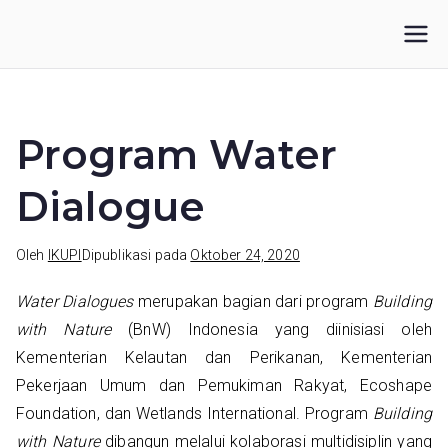
Loncat
ke
IKUPI
Inisiatif Kota untuk Perubahan Iklim
konten
Program Water
Dialogue
Oleh
IKUPI
Dipublikasi pada
Oktober 24, 2020
Water Dialogues
merupakan bagian dari program
Building
with Nature
(BnW) Indonesia yang diinisiasi oleh
Kementerian Kelautan dan Perikanan, Kementerian
Pekerjaan Umum dan Pemukiman Rakyat, Ecoshape
Foundation, dan Wetlands International. Program
Building
with Nature
dibangun melalui kolaborasi multidisiplin yang