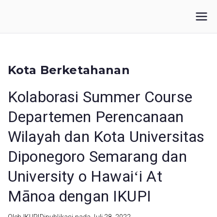
Loncat
ke
IKUPI
Inisiatif Kota untuk Perubahan Iklim
konten
Kota Berketahanan
Kolaborasi Summer Course
Departemen Perencanaan
Wilayah dan Kota Universitas
Diponegoro Semarang dan
University o Hawaiʻi At
Mānoa dengan IKUPI