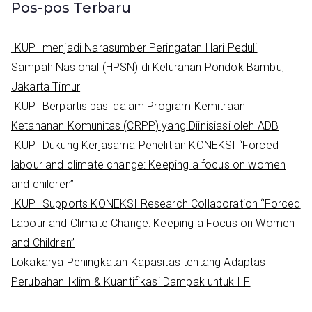
a
Pos-pos Terbaru
r
c
IKUPI menjadi Narasumber Peringatan Hari Peduli
h
Sampah Nasional (HPSN) di Kelurahan Pondok Bambu,
f
Jakarta Timur
o
IKUPI Berpartisipasi dalam Program Kemitraan
r
Ketahanan Komunitas (CRPP) yang Diinisiasi oleh ADB
:
IKUPI Dukung Kerjasama Penelitian KONEKSI “Forced
labour and climate change: Keeping a focus on women
and children”
IKUPI Supports KONEKSI Research Collaboration ‘’Forced
Labour and Climate Change: Keeping a Focus on Women
and Children’’
Lokakarya Peningkatan Kapasitas tentang Adaptasi
Perubahan Iklim & Kuantifikasi Dampak untuk IIF