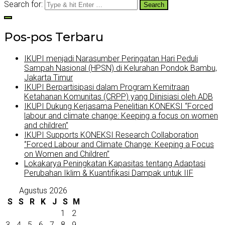
Search for:
Pos-pos Terbaru
IKUPI menjadi Narasumber Peringatan Hari Peduli
Sampah Nasional (HPSN) di Kelurahan Pondok Bambu,
Jakarta Timur
IKUPI Berpartisipasi dalam Program Kemitraan
Ketahanan Komunitas (CRPP) yang Diinisiasi oleh ADB
IKUPI Dukung Kerjasama Penelitian KONEKSI “Forced
labour and climate change: Keeping a focus on women
and children”
IKUPI Supports KONEKSI Research Collaboration
‘’Forced Labour and Climate Change: Keeping a Focus
on Women and Children’’
Lokakarya Peningkatan Kapasitas tentang Adaptasi
Perubahan Iklim & Kuantifikasi Dampak untuk IIF
Agustus 2026
S
S
R
K
J
S
M
1
2
3
4
5
6
7
8
9