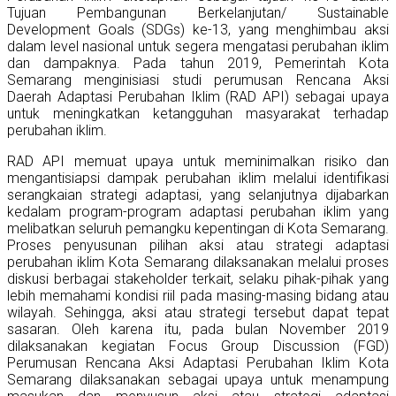
Tujuan Pembangunan Berkelanjutan/ Sustainable
Development Goals (SDGs) ke-13, yang menghimbau aksi
dalam level nasional untuk segera mengatasi perubahan iklim
dan dampaknya. Pada tahun 2019, Pemerintah Kota
Semarang menginisiasi studi perumusan Rencana Aksi
Daerah Adaptasi Perubahan Iklim (RAD API) sebagai upaya
untuk meningkatkan ketangguhan masyarakat terhadap
perubahan iklim.
RAD API memuat upaya untuk meminimalkan risiko dan
mengantisiapsi dampak perubahan iklim melalui identifikasi
serangkaian strategi adaptasi, yang selanjutnya dijabarkan
kedalam program-program adaptasi perubahan iklim yang
melibatkan seluruh pemangku kepentingan di Kota Semarang.
Proses penyusunan pilihan aksi atau strategi adaptasi
perubahan iklim Kota Semarang dilaksanakan melalui proses
diskusi berbagai stakeholder terkait, selaku pihak-pihak yang
lebih memahami kondisi riil pada masing-masing bidang atau
wilayah. Sehingga, aksi atau strategi tersebut dapat tepat
sasaran. Oleh karena itu, pada bulan November 2019
dilaksanakan kegiatan Focus Group Discussion (FGD)
Perumusan Rencana Aksi Adaptasi Perubahan Iklim Kota
Semarang dilaksanakan sebagai upaya untuk menampung