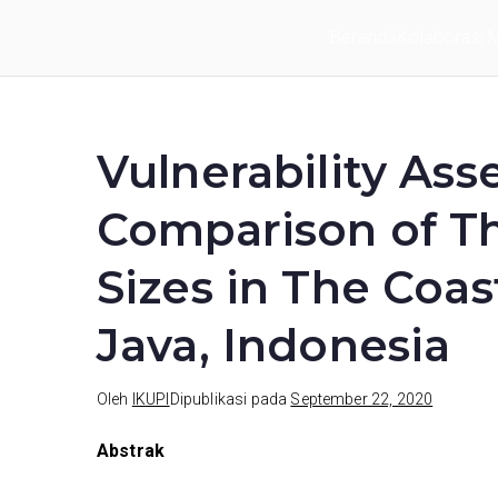
Loncat
Beranda
Kolaborasi Mu
ke
IKUPI
Inisiatif Kota untuk Perubahan Iklim
konten
Vulnerability As
Comparison of Th
Sizes in The Coas
Java, Indonesia
Oleh
IKUPI
Dipublikasi pada
September 22, 2020
Abstrak