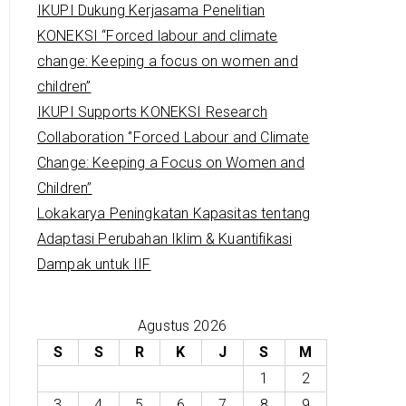
IKUPI Dukung Kerjasama Penelitian
KONEKSI “Forced labour and climate
change: Keeping a focus on women and
children”
IKUPI Supports KONEKSI Research
Collaboration ‘’Forced Labour and Climate
Change: Keeping a Focus on Women and
Children’’
Lokakarya Peningkatan Kapasitas tentang
Adaptasi Perubahan Iklim & Kuantifikasi
Dampak untuk IIF
Agustus 2026
S
S
R
K
J
S
M
1
2
3
4
5
6
7
8
9