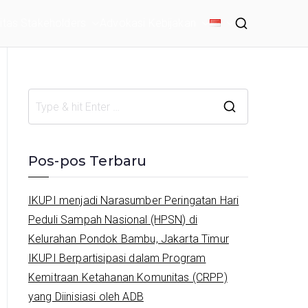
tas Stakeholders
Advokasi Kebijakan
S
e
a
Pos-pos Terbaru
r
c
IKUPI menjadi Narasumber Peringatan Hari
h
Peduli Sampah Nasional (HPSN) di
f
Kelurahan Pondok Bambu, Jakarta Timur
o
IKUPI Berpartisipasi dalam Program
r
Kemitraan Ketahanan Komunitas (CRPP)
:
yang Diinisiasi oleh ADB