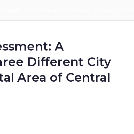
ltidisiplin
Pengembangan Pengetahuan
Penguatan Kapasi
sessment: A
ree Different City
tal Area of Central