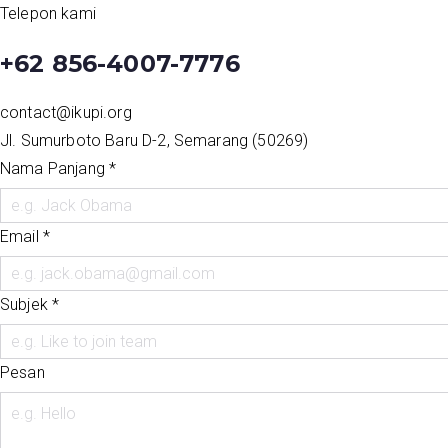
Loncat
Telepon kami
Beranda
Kolaborasi Mu
ke
IKUPI
Inisiatif Kota untuk Perubahan Iklim
+62 856-4007-7776
konten
contact@ikupi.org
Jl. Sumurboto Baru D-2, Semarang (50269)
Nama Panjang
*
Email
*
Subjek
*
Pesan