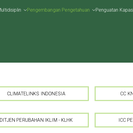
ltidisiplin
Pengembangan Pengetahuan
Penguatan Kapasi
CLIMATELINKS INDONESIA
CC K
DITJEN PERUBAHAN IKLIM - KLHK
ICC P