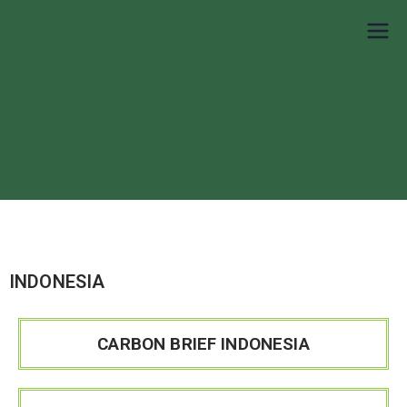
IKUPI
Inisiatif Kota untuk Perubahan Iklim
INDONESIA
CARBON BRIEF INDONESIA