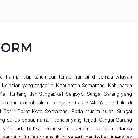
ltidisiplin
Pengembangan Pengetahuan
Penguatan Kapasi
FORM
di hampir tiap tahun dan terjadi hampir di semua wilayah
 kejadian yang terjadi di Kabupaten Semarang. Kabupaten
/Kali Tuntang, dan Sungai/Kali Senjoyo. Sungai Garang yang
akupan daerah aliran sungai seluas 204km2 , berhulu di
 Banjir Barat Kota Semarang. Pada musim hujan, Sungai
 cukup besar, namun kondisi yang terjadi Sungai Garang
yang ada bahkan kondisi ini diperparah dengan adanya
i samping itu fenomena iklim seperti perubahan intensitas