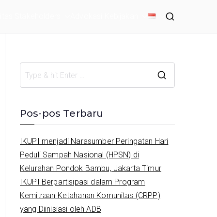
tas Stakeholders
Advokasi Kebijakan
S
e
a
Pos-pos Terbaru
r
c
IKUPI menjadi Narasumber Peringatan Hari
h
Peduli Sampah Nasional (HPSN) di
f
Kelurahan Pondok Bambu, Jakarta Timur
o
IKUPI Berpartisipasi dalam Program
r
Kemitraan Ketahanan Komunitas (CRPP)
:
yang Diinisiasi oleh ADB