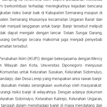
im berkontribusi terhadap meningkatnya kejadian bencana
gkatan risiko banjir baik di Kabupaten Semarang maupun di
bupaten Semarang khususnya kecamatan Ungaran Barat dan
ah menjadi langganan untuk banjir. Banjir tersebut meliputi
idak dapat mengalir dengan lancar. Selain Sungai Garang,
g kurang berfungsi secara maksimal juga menjadi penyebab
amatan tersebut.
tuk Perubahan Iklim (IKUPI) dengan bekerjasama dengan Mercy
 Wilayah dan Kota, Universitas Diponegoro menyusun
omunitas untuk Kelurahan Susukan, Kelurahan Sidomulyo,
 Bandarjo, dan Desa Lerep yang merupakan area rawan banjir.
 diusulkan melalui serangkaian
workshop
oleh masyarakat.
urangi risiko banjir di wilayahnya. Dengan adanya dokumen
lurahan Sidomulyo, Kelurahan Kalirejo, Kelurahan Ungaran,
ih tangguh dalam menghadapi banjir di masa mendatang dan