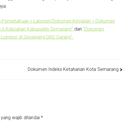
nya.
 Pengetahuan > Laporan/Dokumen Kegiatan > Dokumen
di 6 Kelurahan Kabupaten Semarang”
dan
“Dokumen
 Longsor di Sepanjang DAS Garang”.
Dokumen Indeks Ketahanan Kota Semarang
 yang wajib ditandai
*