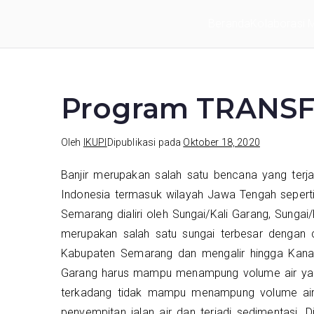
Loncat
Beranda
Kolaborasi Mu
ke
IKUPI
Inisiatif Kota untuk Perubahan Iklim
konten
Program TRANS
Oleh
IKUPI
Dipublikasi pada
Oktober 18, 2020
Banjir merupakan salah satu bencana yang terja
Indonesia termasuk wilayah Jawa Tengah seperti
Semarang dialiri oleh Sungai/Kali Garang, Sungai
merupakan salah satu sungai terbesar dengan c
Kabupaten Semarang dan mengalir hingga Kanal
Garang harus mampu menampung volume air yang
terkadang tidak mampu menampung volume air 
penyempitan jalan air dan terjadi sedimentasi. D