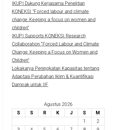
IKUPI Dukung Kerjasama Penelitian
KONEKSI “Forced labour and climate
change: Keeping a focus on women and
children”
IKUPI Supports KONEKSI Research
Collaboration ‘’Forced Labour and Climate
Change: Keeping a Focus on Women and
Children’’
Lokakarya Peningkatan Kapasitas tentang
Adaptasi Perubahan Iklim & Kuantifikasi
Dampak untuk IIF
Agustus 2026
S
S
R
K
J
S
M
1
2
3
4
5
6
7
8
9